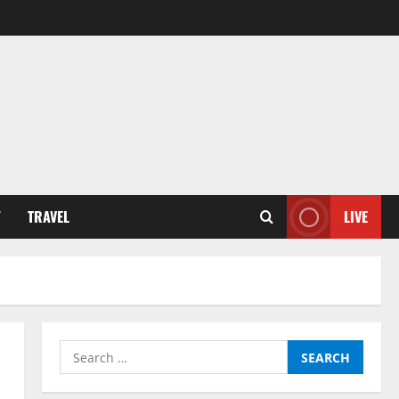
Y
TRAVEL
LIVE
Search
for: