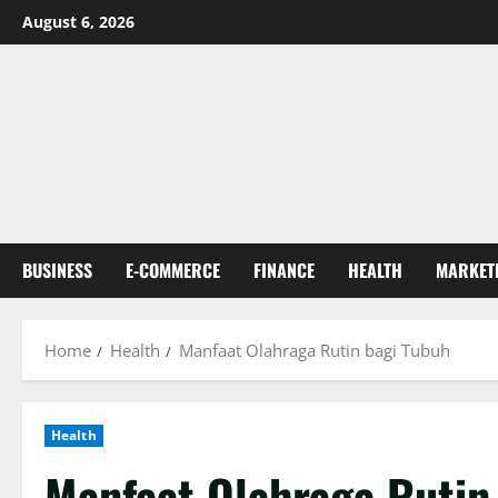
Skip
August 6, 2026
to
content
BUSINESS
E-COMMERCE
FINANCE
HEALTH
MARKET
Home
Health
Manfaat Olahraga Rutin bagi Tubuh
Health
Manfaat Olahraga Rutin