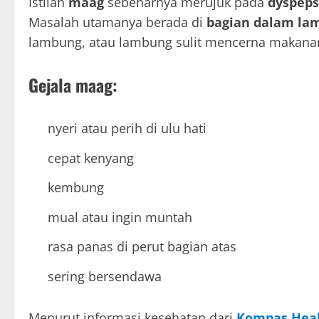
Istilah
maag
sebenarnya merujuk pada
dyspeps
Masalah utamanya berada di
bagian dalam la
lambung, atau lambung sulit mencerna makana
Gejala maag:
nyeri atau perih di ulu hati
cepat kenyang
kembung
mual atau ingin muntah
rasa panas di perut bagian atas
sering bersendawa
Menurut informasi kesehatan dari
Kompas Hea