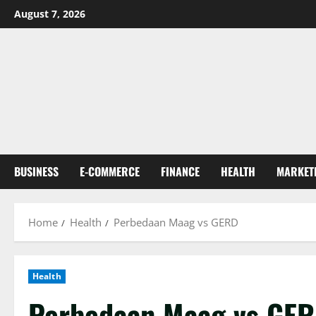
Skip
August 7, 2026
to
content
BUSINESS
E-COMMERCE
FINANCE
HEALTH
MARKET
Home
Health
Perbedaan Maag vs GERD
Health
Perbedaan Maag vs GE