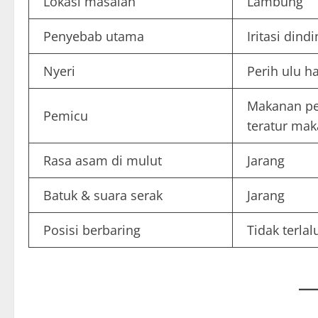
Lokasi masalah
Lambung
Penyebab utama
Iritasi din
Nyeri
Perih ulu ha
Makanan ped
Pemicu
teratur ma
Rasa asam di mulut
Jarang
Batuk & suara serak
Jarang
Posisi berbaring
Tidak terl