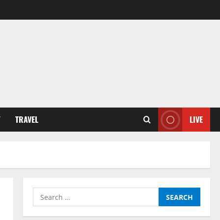
Y
TRAVEL
LIVE
Search
for: