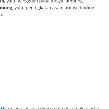
ia
, yaitu gangguan pada fungsi lambung.
mbung
, yaitu peningkatan asam, iritasi dinding
n.
lth
, maag biasanya dipicu oleh pola makan tidak