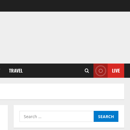
Y
TRAVEL
LIVE
Search
for: