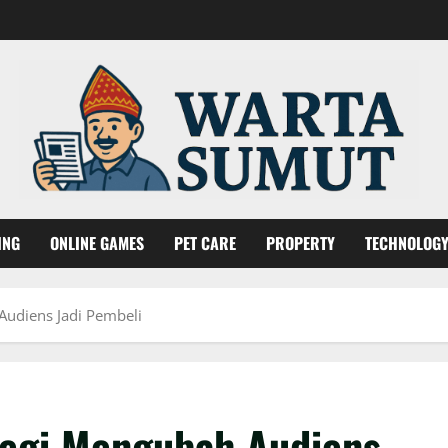
ING
ONLINE GAMES
PET CARE
PROPERTY
TECHNOLOG
Audiens Jadi Pembeli
tegi Mengubah Audiens