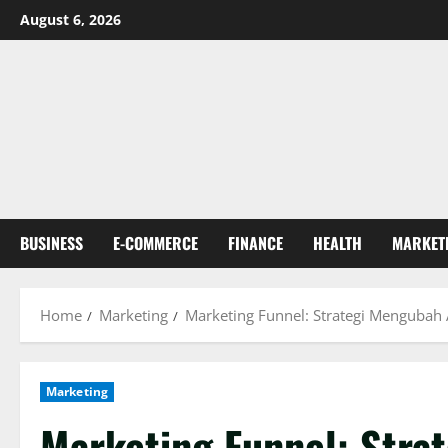
Skip
August 6, 2026
to
content
BUSINESS
E-COMMERCE
FINANCE
HEALTH
MARKET
Home
Marketing
Marketing Funnel: Strategi Mengubah 
Marketing
Marketing Funnel: Stra