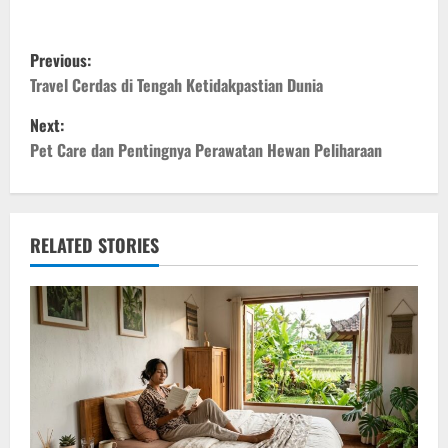
P
Previous:
o
Travel Cerdas di Tengah Ketidakpastian Dunia
Next:
s
Pet Care dan Pentingnya Perawatan Hewan Peliharaan
t
n
RELATED STORIES
a
v
i
g
a