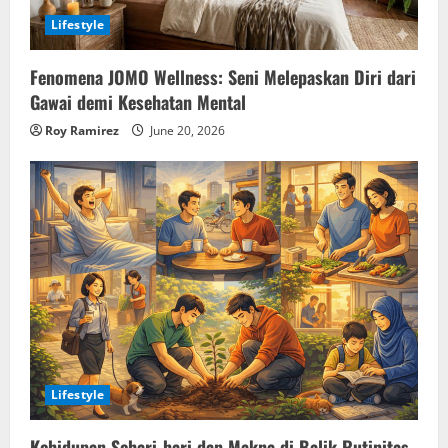
t
Lifestyle
i
Fenomena JOMO Wellness: Seni Melepaskan Diri dari
o
Gawai demi Kesehatan Mental
Roy Ramirez
June 20, 2026
n
Lifestyle
Kehidupan Sehari-hari dan Makna di Balik Rutinitas