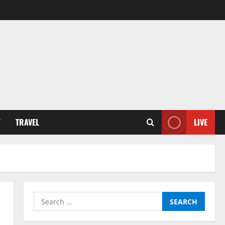
Y
TRAVEL
LIVE
Search
for: