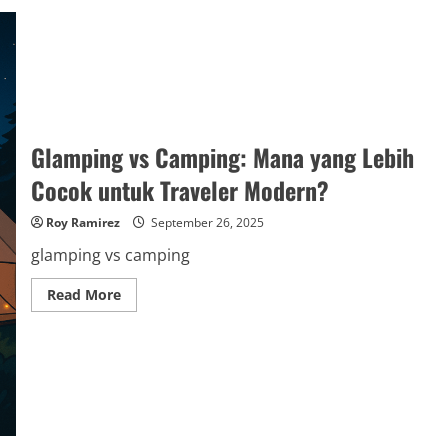
Glamping vs Camping: Mana yang Lebih
Cocok untuk Traveler Modern?
Roy Ramirez
September 26, 2025
glamping vs camping
Read
Read More
more
about
Glamping
vs
Camping:
Mana
yang
Lebih
Cocok
untuk
Traveler