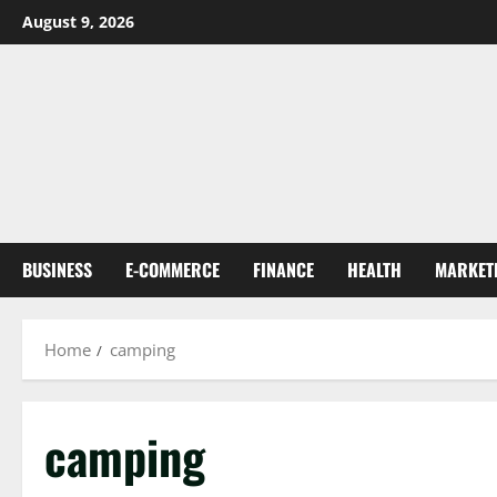
Skip
August 9, 2026
to
content
BUSINESS
E-COMMERCE
FINANCE
HEALTH
MARKET
Home
camping
camping