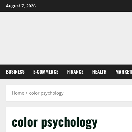
Skip
August 7, 2026
to
content
BUSINESS
E-COMMERCE
FINANCE
HEALTH
MARKET
Home
color psychology
color psychology