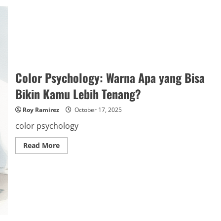
Color Psychology: Warna Apa yang Bisa
Bikin Kamu Lebih Tenang?
Roy Ramirez
October 17, 2025
color psychology
Read
Read More
more
about
Color
Psychology:
Warna
Apa
yang
Bisa
Bikin
Kamu
Lebih