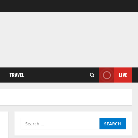
Y
TRAVEL
LIVE
Search
for: