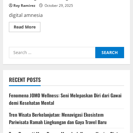
Roy Ramirez
October 29, 2025
digital amnesia
Read
Read More
more
about
Digital
Amnesia:
Ketika
Search
Otak
Kita
for:
Lupa
Karena
Terlalu
Mengandalkan
Google
RECENT POSTS
Fenomena JOMO Wellness: Seni Melepaskan Diri dari Gawai
demi Kesehatan Mental
Tren Wisata Berkelanjutan: Menavigasi Ekosistem
Pariwisata Ramah Lingkungan dan Gaya Travel Baru