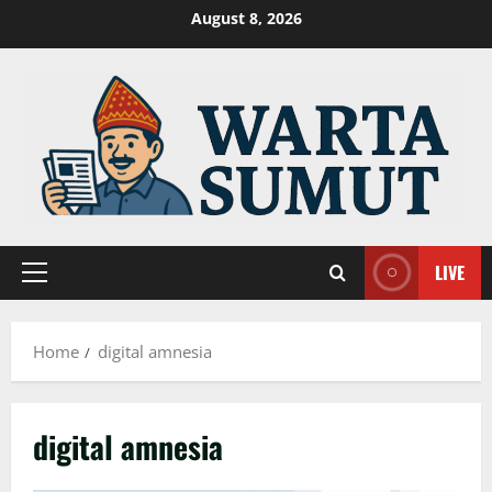
Skip
August 8, 2026
to
content
LIVE
Primary
Menu
Home
digital amnesia
digital amnesia