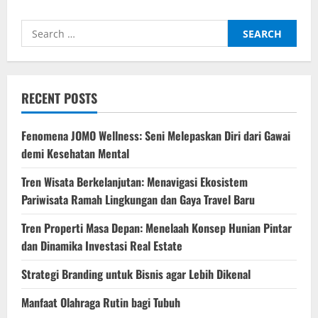
Sakit
Gigi
Tiba-
Search
tiba?
Ini
for:
Penyebab,
Pertolongan
Pertama,
dan
Kapan
RECENT POSTS
Harus
ke
Dokter
Fenomena JOMO Wellness: Seni Melepaskan Diri dari Gawai
demi Kesehatan Mental
Tren Wisata Berkelanjutan: Menavigasi Ekosistem
Pariwisata Ramah Lingkungan dan Gaya Travel Baru
Tren Properti Masa Depan: Menelaah Konsep Hunian Pintar
dan Dinamika Investasi Real Estate
Strategi Branding untuk Bisnis agar Lebih Dikenal
Manfaat Olahraga Rutin bagi Tubuh