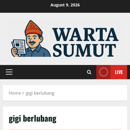
Skip
August 9, 2026
to
content
LIVE
Primary
Menu
Home
gigi berlubang
gigi berlubang