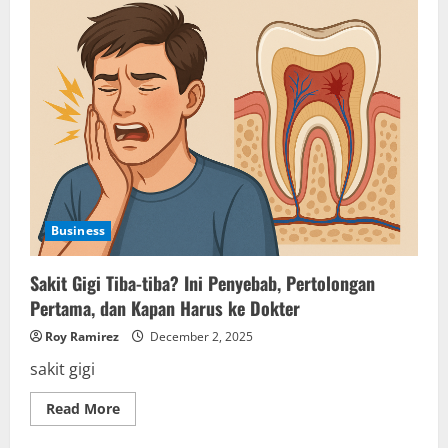
Business
Sakit Gigi Tiba-tiba? Ini Penyebab, Pertolongan
Pertama, dan Kapan Harus ke Dokter
Roy Ramirez
December 2, 2025
sakit gigi
Read
Read More
more
about