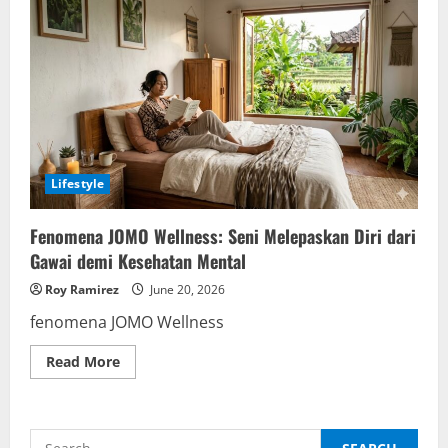
Lifestyle
Fenomena JOMO Wellness: Seni Melepaskan Diri dari
Gawai demi Kesehatan Mental
Roy Ramirez
June 20, 2026
fenomena JOMO Wellness
Read
Read More
more
about
Fenomena
JOMO
Wellness:
Search
Seni