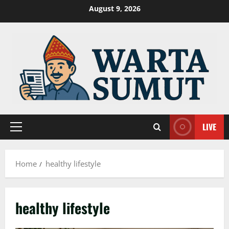
Skip
August 9, 2026
to
content
LIVE
Primary
Menu
Home
healthy lifestyle
healthy lifestyle