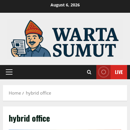
Skip
August 6, 2026
to
content
LIVE
Primary
Menu
Home
hybrid office
hybrid office