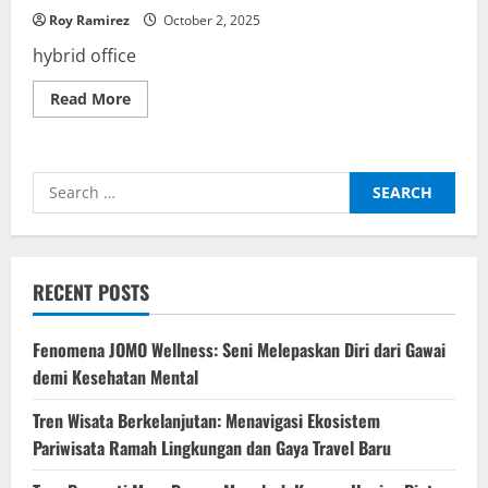
Roy Ramirez
October 2, 2025
hybrid office
Read
Read More
more
about
Hybrid
Office:
Masa
Search
Depan
Ruang
for:
Kerja
di
Era
Pasca-
Pandemi
RECENT POSTS
Fenomena JOMO Wellness: Seni Melepaskan Diri dari Gawai
demi Kesehatan Mental
Tren Wisata Berkelanjutan: Menavigasi Ekosistem
Pariwisata Ramah Lingkungan dan Gaya Travel Baru