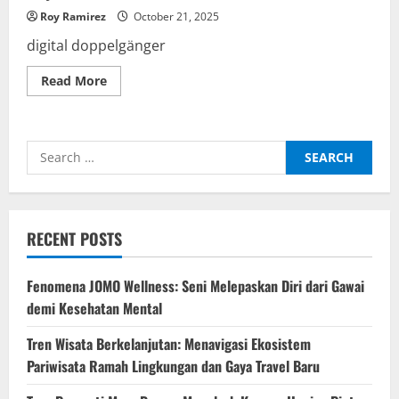
Roy Ramirez
October 21, 2025
digital doppelgänger
Read
Read More
more
about
Digital
Doppelgänger:
Versi
Search
AI
dari
for:
Dirimu
di
Dunia
Maya
RECENT POSTS
Fenomena JOMO Wellness: Seni Melepaskan Diri dari Gawai
demi Kesehatan Mental
Tren Wisata Berkelanjutan: Menavigasi Ekosistem
Pariwisata Ramah Lingkungan dan Gaya Travel Baru