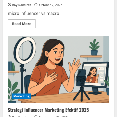
Roy Ramirez
October 7, 2025
micro influencer vs macro
Read
Read More
more
about
Micro-
Influencer
vs
Macro:
Siapa
yang
Lebih
Efektif
di
Dunia
E-
Commerce?
Marketing
Strategi Influencer Marketing Efektif 2025