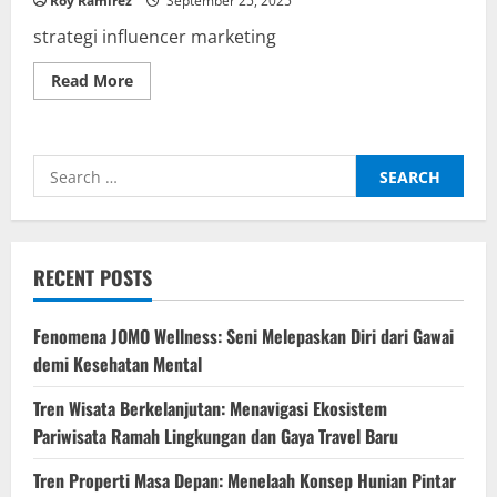
Roy Ramirez
September 25, 2025
strategi influencer marketing
Read
Read More
more
about
Strategi
Influencer
Marketing
Search
Efektif
2025
for:
RECENT POSTS
Fenomena JOMO Wellness: Seni Melepaskan Diri dari Gawai
demi Kesehatan Mental
Tren Wisata Berkelanjutan: Menavigasi Ekosistem
Pariwisata Ramah Lingkungan dan Gaya Travel Baru
Tren Properti Masa Depan: Menelaah Konsep Hunian Pintar