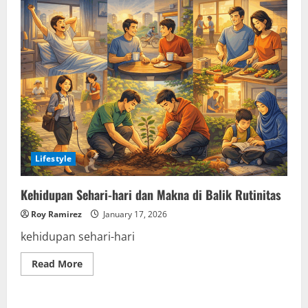
Lifestyle
Kehidupan Sehari-hari dan Makna di Balik Rutinitas
Roy Ramirez
January 17, 2026
kehidupan sehari-hari
Read
Read More
more
about
Kehidupan
Sehari-