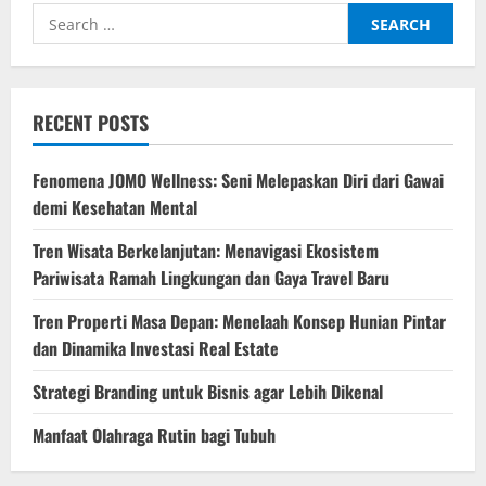
hari
Search
dan
Makna
for:
di
Balik
Rutinitas
RECENT POSTS
Fenomena JOMO Wellness: Seni Melepaskan Diri dari Gawai
demi Kesehatan Mental
Tren Wisata Berkelanjutan: Menavigasi Ekosistem
Pariwisata Ramah Lingkungan dan Gaya Travel Baru
Tren Properti Masa Depan: Menelaah Konsep Hunian Pintar
dan Dinamika Investasi Real Estate
Strategi Branding untuk Bisnis agar Lebih Dikenal
Manfaat Olahraga Rutin bagi Tubuh