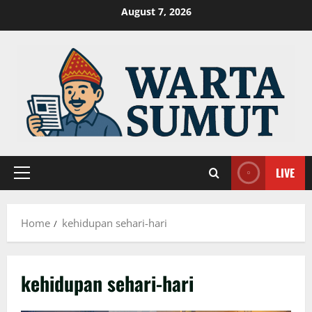
Skip
August 7, 2026
to
content
LIVE
Primary
Menu
Home
kehidupan sehari-hari
kehidupan sehari-hari