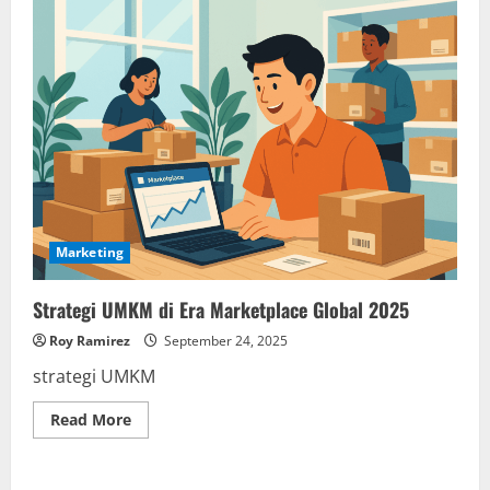
Marketing
Strategi UMKM di Era Marketplace Global 2025
Roy Ramirez
September 24, 2025
strategi UMKM
Read
Read More
more
about
Strategi
UMKM