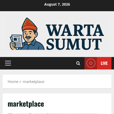
Skip
August 7, 2026
to
content
LIVE
Primary
Menu
Home
marketplace
marketplace