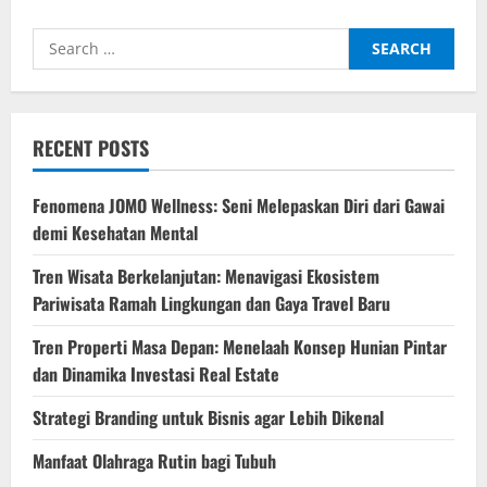
Health
untuk
Search
Hewan:
Apakah
for:
Anjing
dan
Kucing
Bisa
Stres?
RECENT POSTS
Fenomena JOMO Wellness: Seni Melepaskan Diri dari Gawai
demi Kesehatan Mental
Tren Wisata Berkelanjutan: Menavigasi Ekosistem
Pariwisata Ramah Lingkungan dan Gaya Travel Baru
Tren Properti Masa Depan: Menelaah Konsep Hunian Pintar
dan Dinamika Investasi Real Estate
Strategi Branding untuk Bisnis agar Lebih Dikenal
Manfaat Olahraga Rutin bagi Tubuh