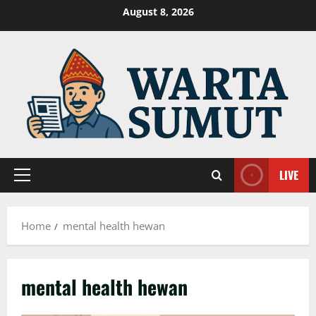
Skip
August 8, 2026
to
content
LIVE
Primary
Menu
Home
mental health hewan
mental health hewan