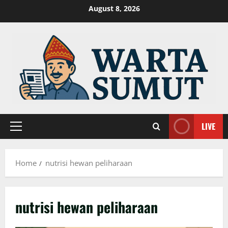
Skip
August 8, 2026
to
content
LIVE
Primary
Menu
Home
nutrisi hewan peliharaan
nutrisi hewan peliharaan