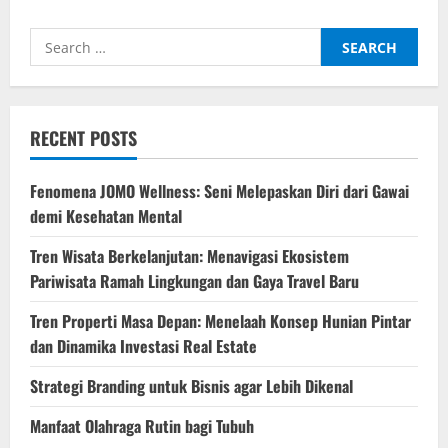
Antara
Pencarian
Passion
Search
dan
Realita
for:
Dompet
di
Usia
20-
an
RECENT POSTS
Fenomena JOMO Wellness: Seni Melepaskan Diri dari Gawai
demi Kesehatan Mental
Tren Wisata Berkelanjutan: Menavigasi Ekosistem
Pariwisata Ramah Lingkungan dan Gaya Travel Baru
Tren Properti Masa Depan: Menelaah Konsep Hunian Pintar
dan Dinamika Investasi Real Estate
Strategi Branding untuk Bisnis agar Lebih Dikenal
Manfaat Olahraga Rutin bagi Tubuh