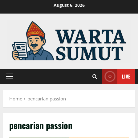
Skip
August 6, 2026
to
content
LIVE
Primary
Menu
Home
pencarian passion
pencarian passion