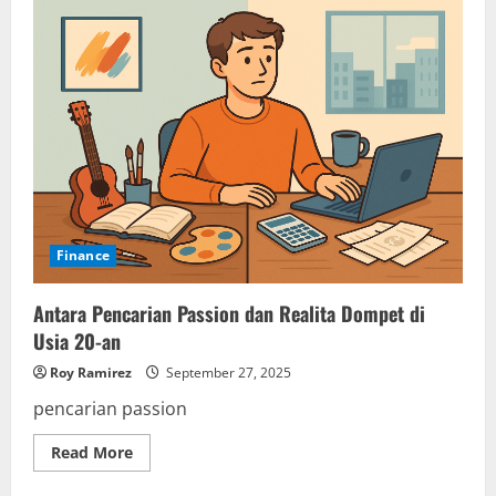
Finance
Antara Pencarian Passion dan Realita Dompet di
Usia 20-an
Roy Ramirez
September 27, 2025
pencarian passion
Read
Read More
more
about