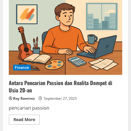
Finance
Antara Pencarian Passion dan Realita Dompet di
Usia 20-an
Roy Ramirez
September 27, 2025
pencarian passion
Read
Read More
more
about