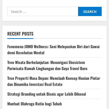
Antara
Pencarian
Passion
Search
dan
Realita
for:
Dompet
di
Usia
20-
an
RECENT POSTS
Fenomena JOMO Wellness: Seni Melepaskan Diri dari Gawai
demi Kesehatan Mental
Tren Wisata Berkelanjutan: Menavigasi Ekosistem
Pariwisata Ramah Lingkungan dan Gaya Travel Baru
Tren Properti Masa Depan: Menelaah Konsep Hunian Pintar
dan Dinamika Investasi Real Estate
Strategi Branding untuk Bisnis agar Lebih Dikenal
Manfaat Olahraga Rutin bagi Tubuh