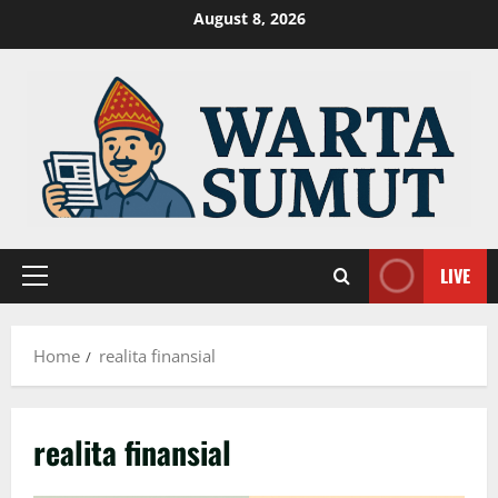
Skip
August 8, 2026
to
content
LIVE
Primary
Menu
Home
realita finansial
realita finansial