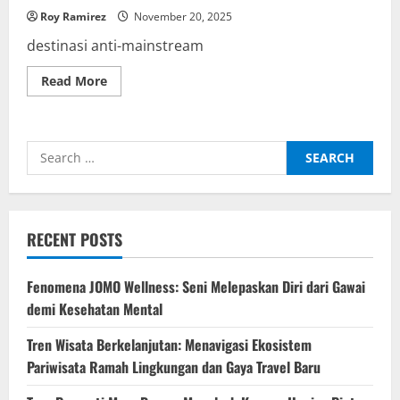
Roy Ramirez
November 20, 2025
destinasi anti-mainstream
Read
Read More
more
about
Destinasi
Anti-
Mainstream
Search
yang
Lagi
for:
Naik
Daun
Tahun
Ini
RECENT POSTS
Fenomena JOMO Wellness: Seni Melepaskan Diri dari Gawai
demi Kesehatan Mental
Tren Wisata Berkelanjutan: Menavigasi Ekosistem
Pariwisata Ramah Lingkungan dan Gaya Travel Baru