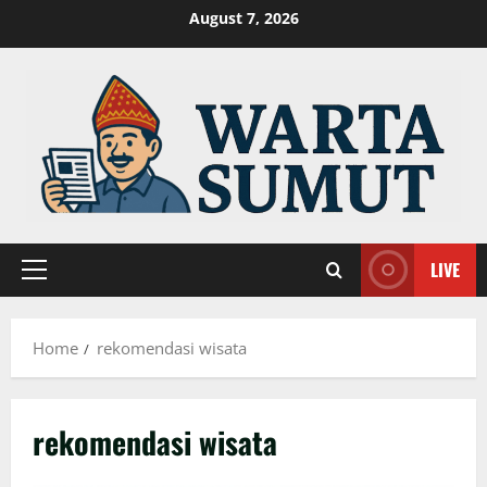
Skip
August 7, 2026
to
content
LIVE
Primary
Menu
Home
rekomendasi wisata
rekomendasi wisata