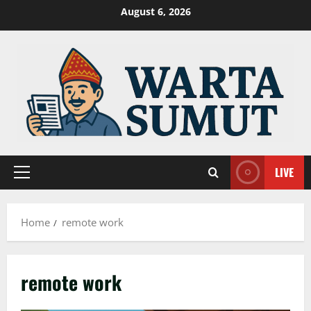
Skip
August 6, 2026
to
content
LIVE
Primary
Menu
Home
remote work
remote work