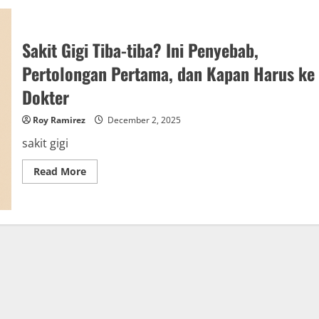
Sakit Gigi Tiba-tiba? Ini Penyebab,
Pertolongan Pertama, dan Kapan Harus ke
Dokter
Roy Ramirez
December 2, 2025
sakit gigi
Read
Read More
more
about
Sakit
Gigi
Tiba-
tiba?
Ini
Penyebab,
Pertolongan
Pertama,
dan
Kapan
Harus
ke