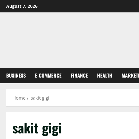
Skip
August 7, 2026
to
content
BUSINESS
E-COMMERCE
FINANCE
HEALTH
MARKET
Home
sakit gigi
sakit gigi