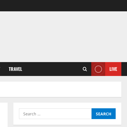
Y
TRAVEL
LIVE
Search
for: