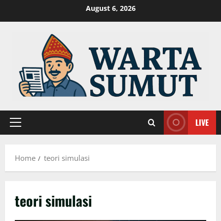
Skip
August 6, 2026
to
content
LIVE
Primary
Menu
Home
teori simulasi
teori simulasi