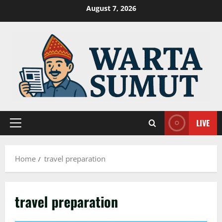
Skip
August 7, 2026
to
content
LIVE
Primary
Menu
Home
travel preparation
travel preparation