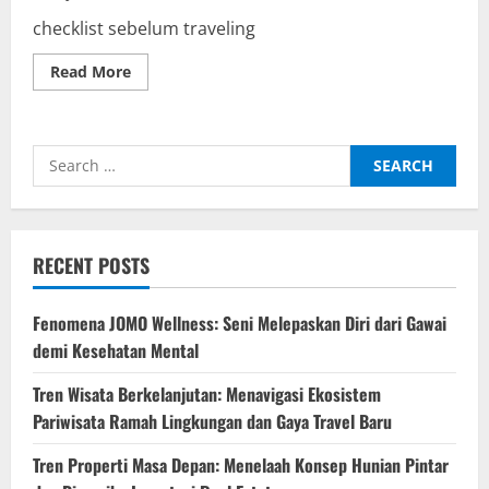
checklist sebelum traveling
Read
Read More
more
about
Checklist
Lengkap
Sebelum
Search
Traveling
ke
for:
Luar
Negeri
RECENT POSTS
Fenomena JOMO Wellness: Seni Melepaskan Diri dari Gawai
demi Kesehatan Mental
Tren Wisata Berkelanjutan: Menavigasi Ekosistem
Pariwisata Ramah Lingkungan dan Gaya Travel Baru
Tren Properti Masa Depan: Menelaah Konsep Hunian Pintar