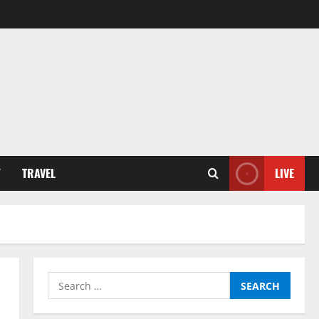
Y
TRAVEL
LIVE
Search
for: