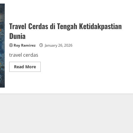
Travel Cerdas di Tengah Ketidakpastian
Dunia
Roy Ramirez
January 26, 2026
travel cerdas
Read
Read More
more
about
Travel
Cerdas
di
Tengah
Ketidakpastian
Dunia