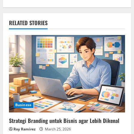
t
n
RELATED STORIES
a
v
i
g
a
t
i
Business
o
Strategi Branding untuk Bisnis agar Lebih Dikenal
n
Roy Ramirez
March 25, 2026