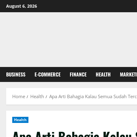
Skip
August 6, 2026
to
content
BUSINESS
E-COMMERCE
FINANCE
HEALTH
MARKET
Home
Health
Apa Arti Bahagia Kalau Semua Sudah Terc
Health
Apa Arti Bahagia Kalau