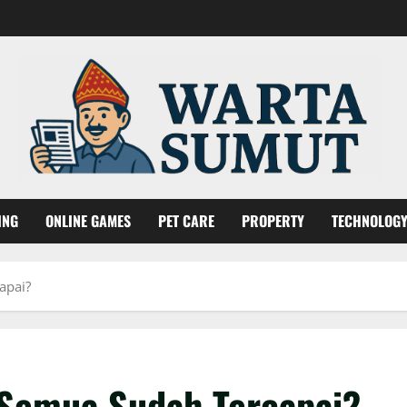
ING
ONLINE GAMES
PET CARE
PROPERTY
TECHNOLOG
apai?
 Semua Sudah Tercapai?