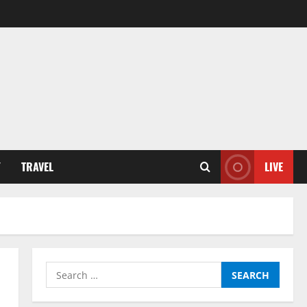
Y
TRAVEL
LIVE
Search
for: