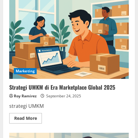
Marketing
Strategi UMKM di Era Marketplace Global 2025
Roy Ramirez
September 24, 2025
strategi UMKM
Read
Read More
more
about
Strategi
UMKM