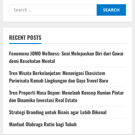
Bisnis
Digital:
Search
E-
commerce,
for:
Startup,
dan
Konsumen
Baru
RECENT POSTS
Fenomena JOMO Wellness: Seni Melepaskan Diri dari Gawai
demi Kesehatan Mental
Tren Wisata Berkelanjutan: Menavigasi Ekosistem
Pariwisata Ramah Lingkungan dan Gaya Travel Baru
Tren Properti Masa Depan: Menelaah Konsep Hunian Pintar
dan Dinamika Investasi Real Estate
Strategi Branding untuk Bisnis agar Lebih Dikenal
Manfaat Olahraga Rutin bagi Tubuh