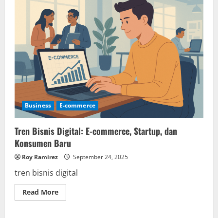
di
Era
Marketplace
Global
2025
Business
E-commerce
Tren Bisnis Digital: E-commerce, Startup, dan
Konsumen Baru
Roy Ramirez
September 24, 2025
tren bisnis digital
Read
Read More
more
about
Tren