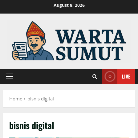
Skip
August 8, 2026
to
content
LIVE
Primary
Menu
Home
bisnis digital
bisnis digital