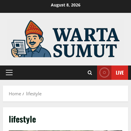
Skip
August 8, 2026
to
content
LIVE
Primary
Menu
Home
lifestyle
lifestyle