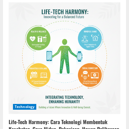
Rutinitas
Pagi
Sederhana
yang
Membantu
Hidup
Lebih
Seimbang
Technology
Life-Tech Harmony: Cara Teknologi Membentuk