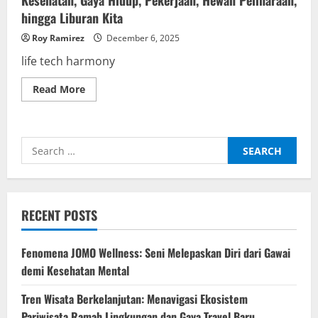
Kesehatan, Gaya Hidup, Pekerjaan, Hewan Peliharaan,
hingga Liburan Kita
Roy Ramirez
December 6, 2025
life tech harmony
Read
Read More
more
about
Life-
Tech
Harmony:
Search
Cara
Teknologi
for:
Membentuk
Kesehatan,
Gaya
Hidup,
Pekerjaan,
RECENT POSTS
Hewan
Peliharaan,
hingga
Liburan
Fenomena JOMO Wellness: Seni Melepaskan Diri dari Gawai
Kita
demi Kesehatan Mental
Tren Wisata Berkelanjutan: Menavigasi Ekosistem
Pariwisata Ramah Lingkungan dan Gaya Travel Baru